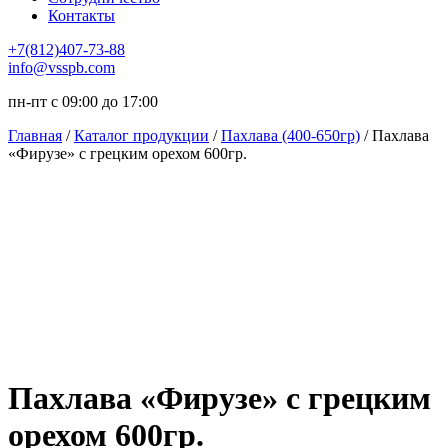
Контакты
+7(812)407-73-88
info@vsspb.com
пн-пт с 09:00 до 17:00
Главная
/
Каталог продукции
/
Пахлава (400-650гр)
/ Пахлава
«Фирузе» с грецким орехом 600гр.
Пахлава «Фирузе» с грецким
орехом 600гр.