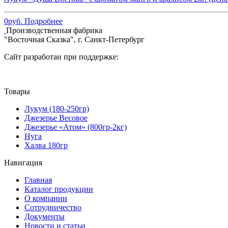
0
руб.
Подробнее
Производственная фабрика
"Восточная Сказка", г. Санкт-Петербург
Сайт разработан при поддержке:
Товары
Лукум (180-250гр)
Джезерье Весовое
Джезерье «Атом» (800гр-2кг)
Нуга
Халва 180гр
Навигация
Главная
Каталог продукции
О компании
Сотрудничество
Документы
Новости и статьи