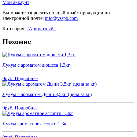
Мой аккаунт
Вы можете запросить полный прайс продукции по
электронной почте:
info@vsspb.com
Категория:
"Ароматный"
Похожие
Лукум с ароматом дюшеса 1,3кг.
0
руб.
Подробнее
Лукум с ароматом Дыни 3,5кг. (цена за кг)
0
руб.
Подробнее
Лукум ароматное ассорти 1,3кг