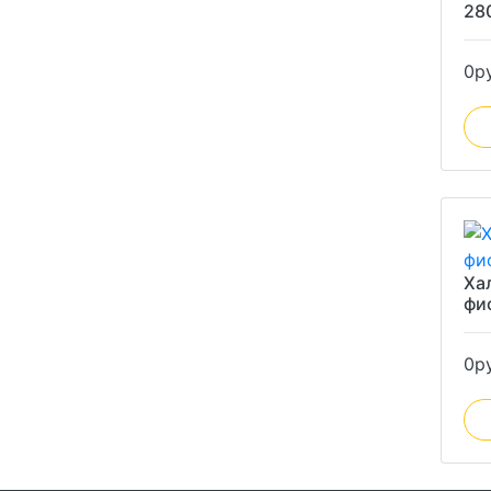
280
0
р
Ха
фи
0
р