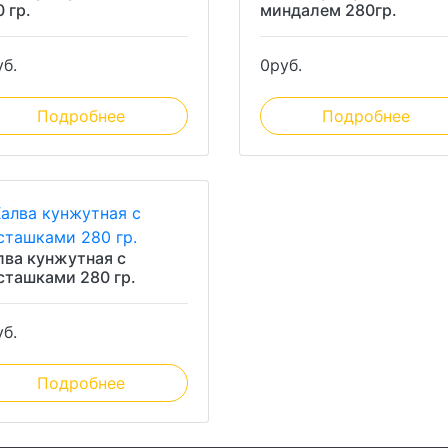
 гр.
миндалем 280гр.
уб.
0
руб.
Подробнее
Подробнее
лва кунжутная с
сташками 280 гр.
уб.
Подробнее